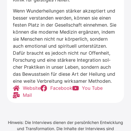
Wenn Wun­der­hei­lun­gen stär­ker akzep­tiert und
bes­ser ver­stan­den wer­den, kön­nen sie einen
fes­ten Platz in der Gesell­schaft ein­neh­men. Sie
kön­nen die moder­ne Medi­zin ergän­zen, indem
sie Men­schen nicht nur kör­per­lich, son­dern
auch emo­tio­nal und spi­ri­tu­ell unter­stüt­zen.
Dafür braucht es jedoch nicht nur Offen­heit,
For­schung und eine stär­ke­re Inte­gra­ti­on sol­
cher Prak­ti­ken in unser Leben, son­dern auch
das Bewusst­sein für die­se Art der Hei­lung und
eine wei­te Ver­brei­tung wirk­sa­mer Metho­den.
Web­site
Face­book
You Tube
Mail
Hinweis: Die Interviews dienen der persönlichen Entwicklung
und Transformation. Die Inhalte der Interviews sind