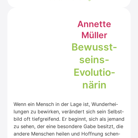
Annet­te
Mül­ler
Bewusst­
seins-
Evo­lu­tio­
nä­rin
Wenn ein Mensch in der Lage ist, Wun­der­hei­
lun­gen zu bewir­ken, ver­än­dert sich sein Selbst­
bild oft tief­grei­fend. Er beginnt, sich als jemand
zu sehen, der eine beson­de­re Gabe besitzt, die
ande­re Men­schen hei­len und Hoff­nung schen­