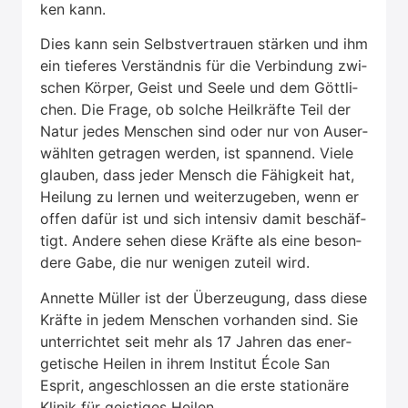
ken kann.
Dies kann sein Selbst­ver­trau­en stär­ken und ihm
ein tie­fe­res Ver­ständ­nis für die Ver­bin­dung zwi­
schen Kör­per, Geist und See­le und dem Gött­li­
chen. Die Fra­ge, ob sol­che Heil­kräf­te Teil der
Natur jedes Men­schen sind oder nur von Aus­er­
wähl­ten getra­gen wer­den, ist span­nend. Vie­le
glau­ben, dass jeder Mensch die Fähig­keit hat,
Hei­lung zu ler­nen und wei­ter­zu­ge­ben, wenn er
offen dafür ist und sich inten­siv damit beschäf­
tigt. Ande­re sehen die­se Kräf­te als eine beson­
de­re Gabe, die nur weni­gen zuteil wird.
Annet­te Mül­ler ist der Über­zeu­gung, dass die­se
Kräf­te in jedem Men­schen vor­han­den sind. Sie
unter­rich­tet seit mehr als 17 Jah­ren das ener­
ge­ti­sche Hei­len in ihrem Insti­tut Éco­le San
Esprit, ange­schlos­sen an die ers­te sta­tio­nä­re
Kli­nik für geis­ti­ges Hei­len.