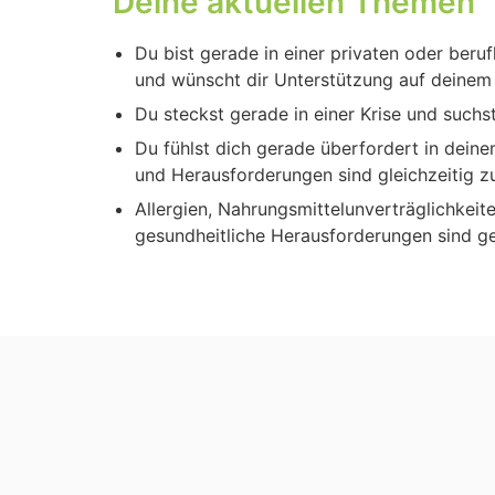
Dei­ne aktu­el­len The­men
Du bist gera­de in einer pri­va­ten oder beruf­l
und wünscht dir Unter­stüt­zung auf dei­ne
Du steckst gera­de in einer Kri­se und suchst
Du fühlst dich gera­de über­for­dert in dei­n
und Her­aus­for­de­run­gen sind gleich­zei­tig z
All­er­gien, Nah­rungs­mit­tel­un­ver­träg­lich­ke
gesund­heit­li­che Her­aus­for­de­run­gen sind 