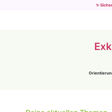
✨ Sicher
Exk
Ori­en­tie­ru