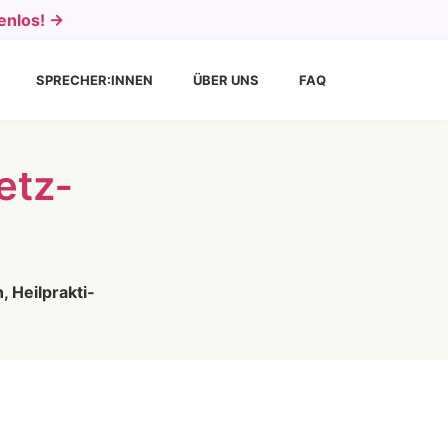
enlos! →
SPRECHER:INNEN
ÜBER UNS
FAQ
etz­
 Heil­prak­ti­