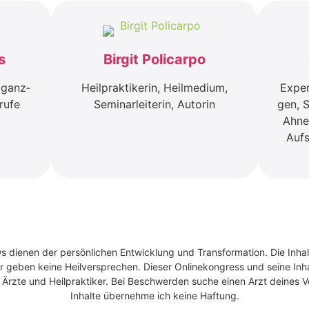
s
Bir­git Poli­car­po
 ganz­
Heil­prak­ti­ke­rin, Heil­me­di­um,
Exper­
ru­fe
Semi­nar­lei­te­rin, Autorin
gen, S
Ahnen
Auf­
ws dienen der persönlichen Entwicklung und Transformation. Die Inhal
r geben keine Heilversprechen. Dieser Onlinekongress und seine Inhal
rzte und Heilpraktiker. Bei Beschwerden suche einen Arzt deines Ve
Inhalte übernehme ich keine Haftung.