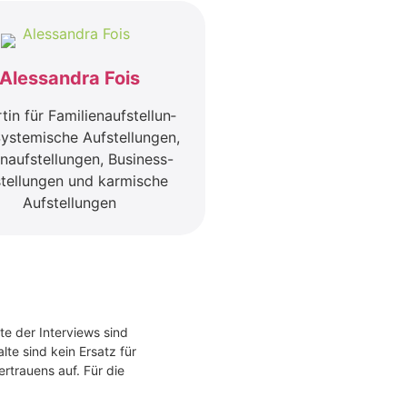
Ales­san­dra Fois
tin für Fami­li­en­auf­stel­lun­
ys­te­mi­sche Auf­stel­lun­gen,
­auf­stel­lun­gen, Busi­ness-
stel­lun­gen und kar­mi­sche
Auf­stel­lun­gen
te der Interviews sind
te sind kein Ersatz für
rtrauens auf. Für die