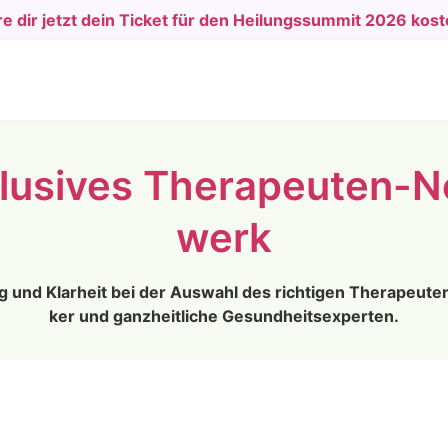
e dir jetzt dein Ticket für den Heilungssummit 2026 kost
lu­si­ves The­ra­peu­ten-N
werk
ng und Klar­heit bei der Aus­wahl des rich­ti­gen The­ra­peu­ten,
ker und ganz­heit­li­che Gesund­heits­exper­ten.