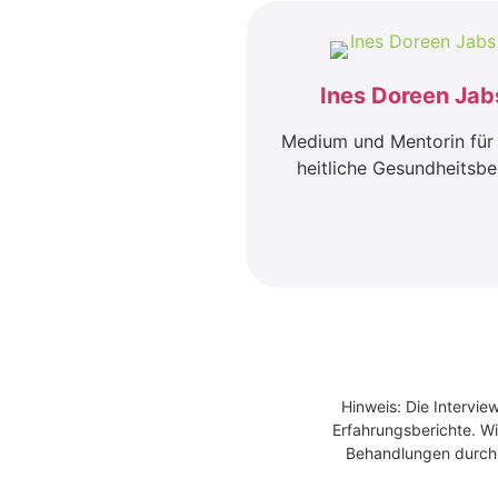
Ines Doreen Jab
Medi­um und Men­to­rin für
heit­li­che Gesund­heits­be­
Hinweis: Die Intervie
Erfahrungsberichte. Wi
Behandlungen durch Ä