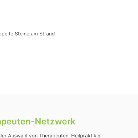
ra­peu­ten-Netz­werk
 der Aus­wahl von The­ra­peu­ten, Heil­prak­ti­ker