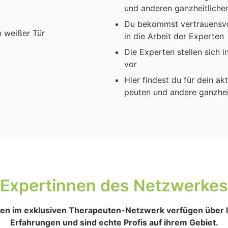
und ande­ren ganz­heit­li­ch
Du bekommst ver­trau­ens­vol­
in die Arbeit der Exper­ten
Die Exper­ten stel­len sich in
vor
Hier fin­dest du für dein akt
peu­ten und ande­re ganz­heit
Exper­tin­nen des Netz­wer­kes
en im exklu­si­ven The­ra­peu­ten-Netz­werk ver­fü­gen über la
Erfah­run­gen und sind ech­te Pro­fis auf ihrem Gebiet.