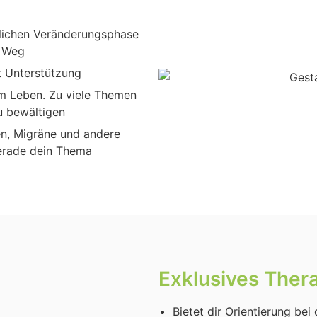
i­chen Ver­än­de­rungs­pha­se
m Weg
 Unter­stüt­zung
em Leben. Zu vie­le The­men
u bewäl­ti­gen
i­ten, Migrä­ne und ande­re
gera­de dein The­ma
Exklu­si­ves The­
Bie­tet dir Ori­en­tie­rung bei