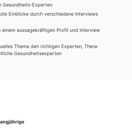
en Gesund­heits-Exper­ten
le Ein­bli­cke durch ver­schie­de­ne Inter­views
 einem aus­sa­ge­kräf­ti­gen Pro­fil und Inter­view
u­el­les The­ma den rich­ti­gen Exper­ten, The­ra­
­li­che Gesund­heits­exper­ten
ng­jäh­ri­ge