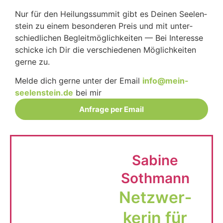
Nur für den Hei­lungs­sum­mit gibt es Dei­nen See­len­
stein zu einem beson­de­ren Preis und mit unter­
schied­li­chen Begleit­mög­lich­kei­ten — Bei Inter­es­se
schi­cke ich Dir die ver­schie­de­nen Mög­lich­kei­ten
ger­ne zu.
Mel­de dich ger­ne unter der Email
info@mein-
seelenstein.de
bei mir
Anfra­ge per Email
Sabi­ne
Soth­mann
Netz­wer­
ke­rin für