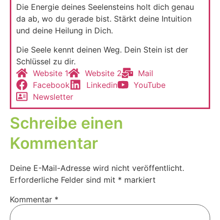
Die Ener­gie dei­nes See­len­steins holt dich genau
da ab, wo du gera­de bist. Stärkt dei­ne Intui­ti­on
und dei­ne Hei­lung in Dich.
Die See­le kennt dei­nen Weg. Dein Stein ist der
Schlüs­sel zu dir.
Web­site 1
Web­site 2
Mail
Face­book
Lin­ke­din
You­Tube
News­let­ter
Schreibe einen
Kommentar
Deine E-Mail-Adresse wird nicht veröffentlicht.
Erforderliche Felder sind mit
*
markiert
Kommentar
*