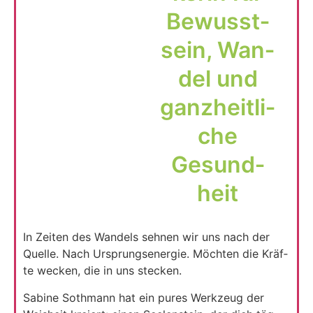
Bewusst­
sein, Wan­
del und
ganz­heit­li­
che
Gesund­
heit
In Zei­ten des Wan­dels seh­nen wir uns nach der
Quel­le. Nach Ursprungs­en­er­gie. Möch­ten die Kräf­
te wecken, die in uns ste­cken.
Sabi­ne Soth­mann hat ein pures Werk­zeug der