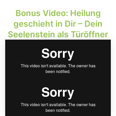
Bonus Video: Hei­lung
geschieht in Dir – Dein
See­len­stein als Tür­öff­ner