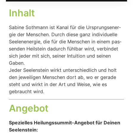
Inhalt
Sabi­ne Soth­mann ist Kanal für die Ursprungs­en­er­
gie der Men­schen. Durch die­se ganz indi­vi­du­el­le
See­le­n­en­er­gie, die für die Men­schen in einem pas­
sen­den Heil­stein dadurch fühl­bar wird, ver­bin­det
sich jeder mit sich, sei­ner Intui­ti­on und sei­nen
Gaben.
Jeder See­len­stein wirkt unter­schied­lich und holt
den jewei­li­gen Men­schen dort ab, wo er gera­de
steht und wirkt in der Art und Wei­se, wie es
gebraucht wird.
Ange­bot
Spe­zi­el­les Hei­lungs­sum­mit-Ange­bot für Dei­nen
See­len­stein: