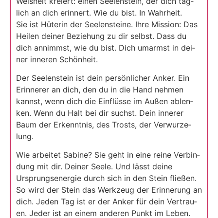
Weis­heit kre­iert: einen See­len­stein, der dich täg­
lich an dich erin­nert. Wie du bist. In Wahr­heit.
Sie ist Hüte­rin der See­len­stei­ne. Ihre Mis­si­on: Das
Hei­len dei­ner Bezie­hung zu dir selbst. Dass du
dich annimmst, wie du bist. Dich umarmst in dei­
ner inne­ren Schön­heit.
Der See­len­stein ist dein per­sön­li­cher Anker. Ein
Erin­ne­rer an dich, den du in die Hand neh­men
kannst, wenn dich die Ein­flüs­se im Außen ablen­
ken. Wenn du Halt bei dir suchst. Dein inne­rer
Baum der Erkennt­nis, des Trosts, der Ver­wur­ze­
lung.
Wie arbei­tet Sabi­ne? Sie geht in eine rei­ne Ver­bin­
dung mit dir. Dei­ner See­le. Und lässt dei­ne
Ursprungs­en­er­gie durch sich in den Stein flie­ßen.
So wird der Stein das Werk­zeug der Erin­ne­rung an
dich. Jeden Tag ist er der Anker für dein Ver­trau­
en. Jeder ist an einem ande­ren Punkt im Leben.