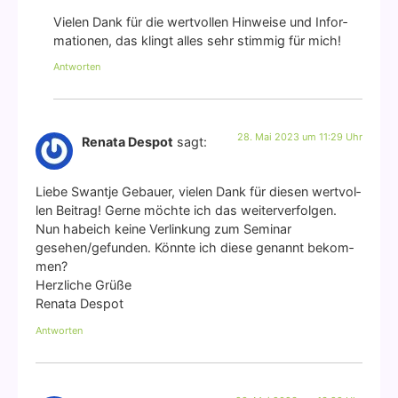
Vie­len Dank für die wert­vol­len Hin­wei­se und Infor­
ma­tio­nen, das klingt alles sehr stim­mig für mich!
Antworten
28. Mai 2023 um 11:29 Uhr
Renata Despot
sagt:
Lie­be Swant­je Gebau­er, vie­len Dank für die­sen wert­vol­
len Bei­trag! Ger­ne möch­te ich das wei­ter­ver­fol­gen.
Nun hab­eich kei­ne Ver­lin­kung zum Semi­nar
gesehen/gefunden. Könn­te ich die­se genannt bekom­
men?
Herz­li­che Grü­ße
Rena­ta Des­pot
Antworten