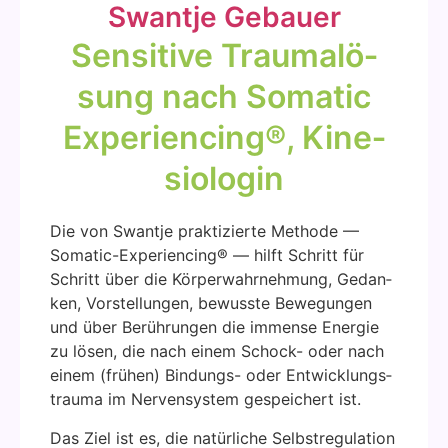
Swant­je Gebau­er
Sen­si­ti­ve Trau­ma­lö­
sung nach Soma­tic
Expe­ri­en­cing®, Kine­
sio­lo­gin
Die von Swant­je prak­ti­zier­te Metho­de —
Soma­tic-Expe­ri­en­cing® — hilft Schritt für
Schritt über die Kör­per­wahr­neh­mung, Gedan­
ken, Vor­stel­lun­gen, bewuss­te Bewe­gun­gen
und über Berüh­run­gen die immense Ener­gie
zu lösen, die nach einem Schock- oder nach
einem (frü­hen) Bin­dungs- oder Ent­wick­lungs­
trau­ma im Ner­ven­sys­tem gespei­chert ist.
Das Ziel ist es, die natür­li­che Selbst­re­gu­la­ti­on