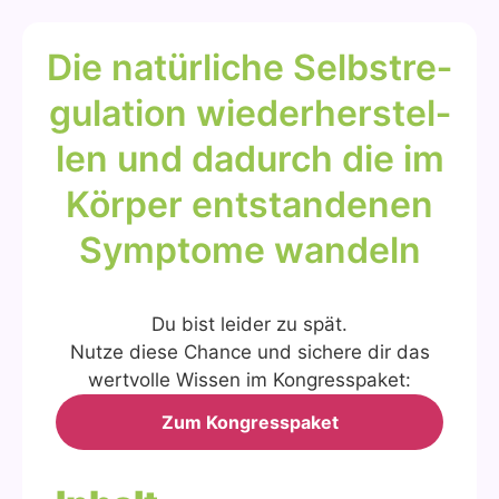
Die natür­li­che Selbst­re­
gu­la­ti­on wie­der­her­stel­
len und dadurch die im
Kör­per ent­stan­de­nen
Sym­pto­me wan­deln
Du bist lei­der zu spät.
Nut­ze die­se Chan­ce und siche­re dir das
wert­vol­le Wis­sen im Kon­gress­pa­ket:
Zum Kon­gress­pa­ket