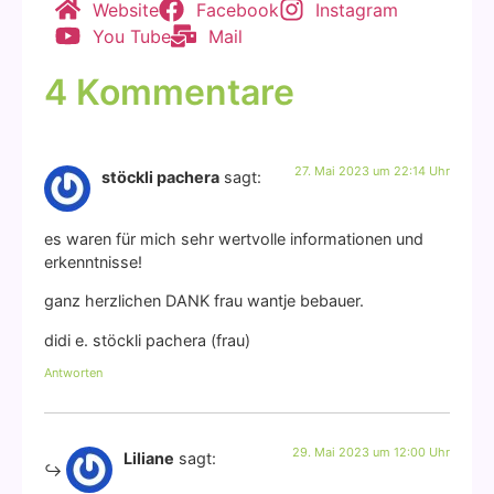
Web­site
Face­book
Insta­gram
You Tube
Mail
4 Kommentare
27. Mai 2023 um 22:14 Uhr
stöckli pachera
sagt:
es waren für mich sehr wert­vol­le infor­ma­tio­nen und
erkennt­nis­se!
ganz herz­li­chen DANK frau want­je bebau­er.
didi e. stöck­li pache­ra (frau)
Antworten
29. Mai 2023 um 12:00 Uhr
Liliane
sagt: