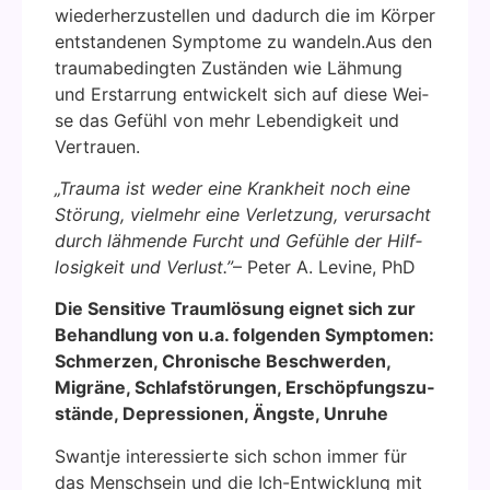
wie­der­her­zu­stel­len und dadurch die im Kör­per
ent­stan­de­nen Sym­pto­me zu wandeln.Aus den
trau­ma­be­ding­ten Zustän­den wie Läh­mung
und Erstar­rung ent­wi­ckelt sich auf die­se Wei­
se das Gefühl von mehr Leben­dig­keit und
Ver­trau­en.
„Trau­ma ist weder eine Krank­heit noch eine
Stö­rung, viel­mehr eine Ver­let­zung, ver­ur­sacht
durch läh­men­de Furcht und Gefüh­le der Hilf­
lo­sig­keit und Ver­lust.”
– Peter A. Levi­ne, PhD
Die Sen­si­ti­ve Traum­lö­sung eig­net sich zur
Behand­lung von u.a. fol­gen­den Sym­pto­men:
Schmer­zen, Chro­ni­sche Beschwer­den,
Migrä­ne, Schlaf­stö­run­gen, Erschöp­fungs­zu­
stän­de, Depres­sio­nen, Ängs­te, Unru­he
Swant­je inter­es­sier­te sich schon immer für
das Mensch­sein und die Ich-Ent­wick­lung mit