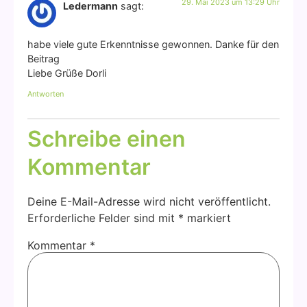
29. Mai 2023 um 13:29 Uhr
Ledermann
sagt:
habe vie­le gute Erkennt­nis­se gewon­nen. Dan­ke für den
Bei­trag
Lie­be Grü­ße Dor­li
Antworten
Schreibe einen
Kommentar
Deine E-Mail-Adresse wird nicht veröffentlicht.
Erforderliche Felder sind mit
*
markiert
Kommentar
*