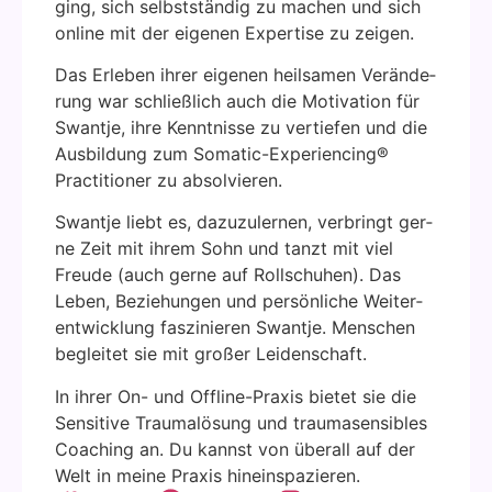
ging, sich selbst­stän­dig zu machen und sich
online mit der eige­nen Exper­ti­se zu zei­gen.
Das Erle­ben ihrer eige­nen heil­sa­men Ver­än­de­
rung war schließ­lich auch die Moti­va­ti­on für
Swant­je, ihre Kennt­nis­se zu ver­tie­fen und die
Aus­bil­dung zum Soma­tic-Expe­ri­en­cing®
Prac­ti­tio­ner zu absol­vie­ren.
Swant­je liebt es, dazu­zu­ler­nen, ver­bringt ger­
ne Zeit mit ihrem Sohn und tanzt mit viel
Freu­de (auch ger­ne auf Roll­schu­hen). Das
Leben, Bezie­hun­gen und per­sön­li­che Wei­ter­
ent­wick­lung fas­zi­nie­ren Swant­je. Men­schen
beglei­tet sie mit gro­ßer Lei­den­schaft.
In ihrer On- und Off­line-Pra­xis bie­tet sie die
Sen­si­ti­ve Trau­ma­lö­sung und trau­ma­sen­si­bles
Coa­ching an. Du kannst von über­all auf der
Welt in mei­ne Pra­xis hin­ein­spa­zie­ren.