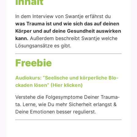
Inhalt
In dem Inter­view von Swant­je erfährst du
was Trau­ma ist und wie sich das auf dei­nen
Kör­per und auf dei­ne Gesund­heit aus­wir­ken
kann.
Außer­dem beschreibt Swant­je wel­che
Lösungs­an­sät­ze es gibt.
Free­bie
Audio­kurs: “See­li­sche und kör­per­li­che Blo­
cka­den lösen” (Hier kli­cken)
Ver­ste­he die Fol­ge­sym­pto­me Dei­ner Trau­ma­
ta. Ler­ne, wie Du mehr Sicher­heit erlangst &
Dei­ne Emo­tio­nen bes­ser regu­lierst.