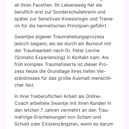
all ihren Facet­ten. Ihr Lebens­weg hat sie
beruf­lich erst zur Son­der­schul­leh­re­rin und
spä­ter zur Sen­si­ti­ven Kine­sio­lo­gin und Trai­ne­
rin für die her­me­ti­schen Prin­zi­pi­en geführt.
Swant­jes eige­ner Trau­ma­hei­lungs­pro­zess
jedoch begann, als sie durch ein Burn­out mit
der Trau­ma­ar­beit nach Dr. Peter Levi­ne
(Soma­tic Expe­ri­en­cing) in Kon­takt kam. Als
früh kom­plex Trau­ma­ti­sier­te ist die­ser Pro­
zess heu­te die Grund­la­ge ihres tie­fen Ver­
ständ­nis­ses für das gro­ße Aus­maß mensch­li­
cher Not.
In ihrer frei­be­ruf­li­chen Arbeit als Online-
Coach arbei­te­te Swant­je mit ihren Kun­den in
den letz­ten 7 Jah­ren ver­mehrt an den Trau­
ma­fol­ge-Erschei­nun­gen von Scham und
Schuld oder Exis­tenz­ängs­ten, wenn es dar­um