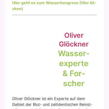
Hier geht es zum Was­ser­kon­gress (Hier kli­
cken)
Oli­ver
Glöck­ner
Was­ser­
ex­per­te
& For­
scher
Oli­ver Glöck­ner ist ein Exper­te auf dem
Gebiet der Blut- und zell­i­den­ti­schen Reinst­