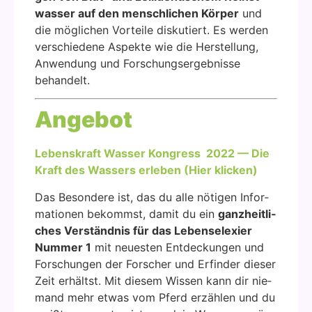
was­ser auf den mensch­li­chen Kör­per
und
die mög­li­chen Vor­tei­le dis­ku­tiert. Es wer­den
ver­schie­de­ne Aspek­te wie die Her­stel­lung,
Anwen­dung und For­schungs­er­geb­nis­se
behan­delt.
Ange­bot
Lebens­kraft Was­ser Kon­gress 2022 — Die
Kraft des Was­sers erle­ben (Hier kli­cken)
Das Beson­de­re ist, das du alle nöti­gen Infor­
ma­tio­nen bekommst, damit du ein
ganz­heit­li­
ches Ver­ständ­nis für das Lebens­ele­xier
Num­mer 1
mit neu­es­ten Ent­de­ckun­gen und
For­schun­gen der For­scher und Erfin­der die­ser
Zeit erhältst. Mit die­sem Wis­sen kann dir nie­
mand mehr etwas vom Pferd erzäh­len und du