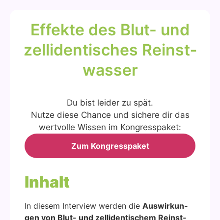
Effek­te des Blut- und
zell­i­den­ti­sches Reinst­
was­ser
Du bist lei­der zu spät.
Nut­ze die­se Chan­ce und siche­re dir das
wert­vol­le Wis­sen im Kon­gress­pa­ket:
Zum Kon­gress­pa­ket
Inhalt
In die­sem Inter­view wer­den die
Aus­wir­kun­
gen von Blut- und zell­i­den­ti­schem Reinst­