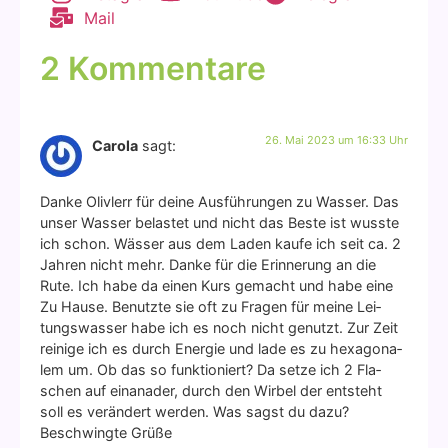
Mail
2 Kommentare
26. Mai 2023 um 16:33 Uhr
Carola
sagt:
Dan­ke Oliv­lerr für dei­ne Aus­füh­run­gen zu Was­ser. Das
unser Was­ser belas­tet und nicht das Bes­te ist wuss­te
ich schon. Wäs­ser aus dem Laden kau­fe ich seit ca. 2
Jah­ren nicht mehr. Dan­ke für die Erin­ne­rung an die
Rute. Ich habe da einen Kurs gemacht und habe eine
Zu Hau­se. Benutz­te sie oft zu Fra­gen für mei­ne Lei­
tungs­was­ser habe ich es noch nicht genutzt. Zur Zeit
rei­ni­ge ich es durch Ener­gie und lade es zu hexa­go­na­
lem um. Ob das so funk­tio­niert? Da set­ze ich 2 Fla­
schen auf ein­a­n­ader, durch den Wir­bel der ent­steht
soll es ver­än­dert wer­den. Was sagst du dazu?
Beschwing­te Grü­ße