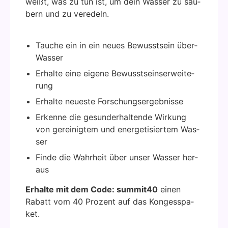
weißt, was zu tun ist, um dein Was­ser zu säu­
bern und zu ver­edeln.
Tau­che ein in ein neu­es Bewusst­sein über­
Was­ser
Erhal­te eine eige­ne Bewusst­seins­er­wei­te­
rung
Erhal­te neu­es­te For­schungs­er­geb­nis­se
Erken­ne die gesund­erhal­ten­de Wir­kung
von gerei­nig­tem und ener­ge­ti­sier­tem Was­
ser
Fin­de die Wahr­heit über unser Was­ser her­
aus
Erhal­te mit dem Code: summit40
einen
Rabatt vom 40 Pro­zent auf das Kong­es­s­pa­
ket.