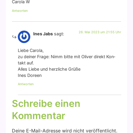
Caro­la W
Antworten
26. Mai 2023 um 21:55 Uhr
Ines Jabs
sagt:
Lie­be Caro­la,
zu dei­ner Fra­ge: Nimm bit­te mit Oli­ver direkt Kon­
takt auf.
Alles Lie­be und herz­li­che Grü­ße
Ines Doreen
Antworten
Schreibe einen
Kommentar
Deine E-Mail-Adresse wird nicht veröffentlicht.