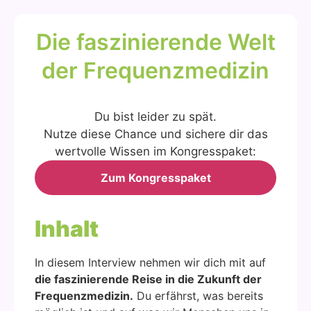
Die fas­zi­nie­ren­de Welt
der Fre­quenz­me­di­zin
Du bist lei­der zu spät.
Nut­ze die­se Chan­ce und siche­re dir das
wert­vol­le Wis­sen im Kon­gress­pa­ket:
Zum Kon­gress­pa­ket
Inhalt
In die­sem Inter­view neh­men wir dich mit auf
die fas­zi­nie­ren­de Rei­se in die Zukunft der
Fre­quenz­me­di­zin.
Du erfährst, was bereits