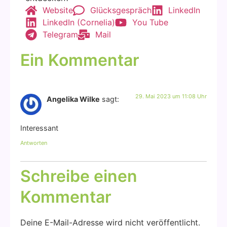
Web­site
Glücks­ge­spräch
Lin­ke­dIn
Lin­ke­dIn (Cor­ne­lia)
You Tube
Tele­gram
Mail
Ein Kommentar
29. Mai 2023 um 11:08 Uhr
Angelika Wilke
sagt:
Inter­es­sant
Antworten
Schreibe einen
Kommentar
Deine E-Mail-Adresse wird nicht veröffentlicht.