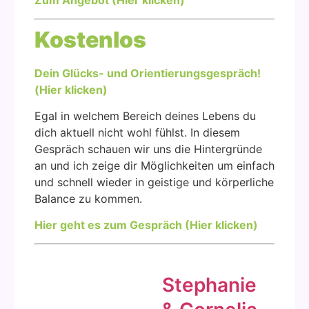
Zum Ange­bot (Hier kli­cken)
Kos­ten­los
Dein Glücks- und Ori­en­tie­rungs­ge­spräch!
(Hier kli­cken)
Egal in wel­chem Bereich dei­nes Lebens du
dich aktu­ell nicht wohl fühlst. In die­sem
Gespräch schau­en wir uns die Hin­ter­grün­de
an und ich zei­ge dir Mög­lich­kei­ten um ein­fach
und schnell wie­der in geis­ti­ge und kör­per­li­che
Balan­ce zu kom­men.
Hier geht es zum Gespräch (Hier kli­cken)
Ste­pha­nie