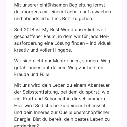
Mit unse­rer ein­fühl­sa­men Beglei­tung lernst
du, mor­gens mit einem Lächeln auf­zu­wa­chen
und abends erfüllt ins Bett zu gehen.
Seit 2018 ist My Best World unser lie­be­voll
geschaf­fe­ner Raum, in dem wir für jede Her­
aus­for­de­rung eine Lösung fin­den – indi­vi­du­ell,
krea­tiv und vol­ler Hin­ga­be.
Wir sind nicht nur Men­to­rin­nen, son­dern Weg­
ge­fähr­tin­nen auf dei­nem Weg zur tiefs­ten
Freu­de und Fül­le.
Mit uns wird dein Leben zu einem Aben­teu­er
der Selbst­ent­fal­tung, bei dem du spürst, wie
viel Kraft und Schön­heit in dir schlum­mern.
Hier wird Selbst­lie­be zu dei­nem Lebens­stil
und dein Inne­res zur Quel­le uner­schöpf­li­cher
Ener­gie. Bist du bereit, dein bes­tes Leben zu
ent­de­cken?