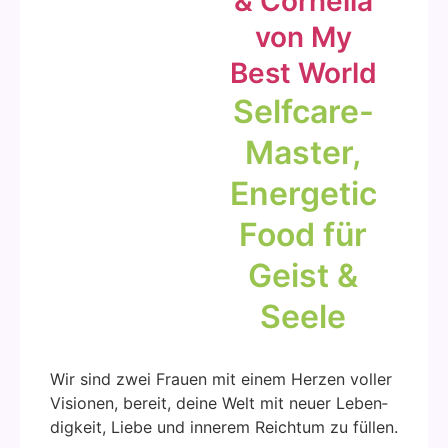
& Cor­ne­lia
von My
Best World
Self­ca­re-
Mas­ter,
Ener­ge­tic
Food für
Geist &
See­le
Wir sind zwei Frau­en mit einem Her­zen vol­ler
Visio­nen, bereit, dei­ne Welt mit neu­er Leben­
dig­keit, Lie­be und inne­rem Reich­tum zu fül­len.