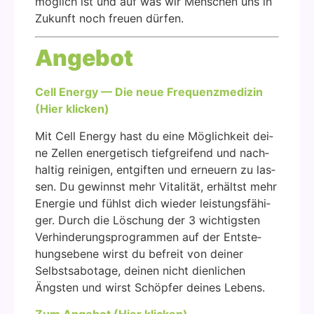
mög­lich ist und auf was wir Men­schen uns in
Zukunft noch freu­en dür­fen.
Ange­bot
Cell Ener­gy — Die neue Fre­quenz­me­di­zin
(Hier kli­cken)
Mit Cell Ener­gy hast du eine Mög­lich­keit dei­
ne Zel­len ener­ge­tisch tief­grei­fend und nach­
hal­tig rei­ni­gen, ent­gif­ten und erneu­ern zu las­
sen. Du gewinnst mehr Vita­li­tät, erhältst mehr
Ener­gie und fühlst dich wie­der leis­tungs­fä­hi­
ger. Durch die Löschung der 3 wich­tigs­ten
Ver­hin­de­rungs­pro­gram­men auf der Ent­ste­
hungs­ebe­ne wirst du befreit von dei­ner
Selbst­sa­bo­ta­ge, dei­nen nicht dien­li­chen
Ängs­ten und wirst Schöp­fer dei­nes Lebens.