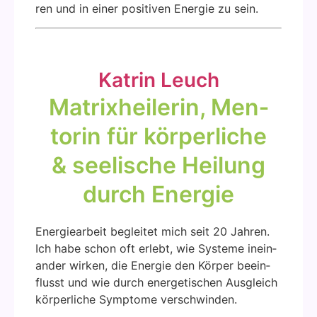
ren und in einer posi­ti­ven Ener­gie zu sein.
Kat­rin Leuch
Matrix­hei­le­rin, Men­
to­rin für kör­per­li­che
& see­li­sche Hei­lung
durch Ener­gie
Ener­gie­ar­beit beglei­tet mich seit 20 Jah­ren.
Ich habe schon oft erlebt, wie Sys­te­me inein­
an­der wir­ken, die Ener­gie den Kör­per beein­
flusst und wie durch ener­ge­ti­schen Aus­gleich
kör­per­li­che Sym­pto­me ver­schwin­den.