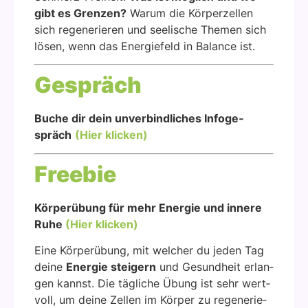
gibt es Gren­zen?
War­um die Kör­per­zel­len
sich rege­ne­rie­ren und see­li­sche The­men sich
lösen, wenn das Ener­gie­feld in Balan­ce ist.
Gespräch
Buche dir dein unver­bind­li­ches
Info­ge­
spräch
(Hier kli­cken)
Free­bie
Kör­per­übung für mehr Ener­gie und inne­re
Ruhe
(Hier kli­cken)
Eine Kör­per­übung, mit wel­cher du jeden Tag
dei­ne
Ener­gie stei­gern
und Gesund­heit erlan­
gen kannst. Die täg­li­che Übung ist sehr wert­
voll, um dei­ne Zel­len im Kör­per zu rege­ne­rie­