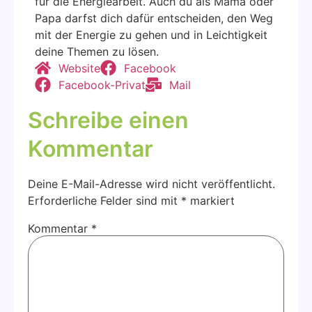
für die Ener­gie­ar­beit. Auch du als Mama oder
Papa darfst dich dafür ent­schei­den, den Weg
mit der Ener­gie zu gehen und in Leich­tig­keit
dei­ne The­men zu lösen.
Web­site
Face­book
Face­book-Pri­vat
Mail
Schreibe einen
Kommentar
Deine E-Mail-Adresse wird nicht veröffentlicht.
Erforderliche Felder sind mit
*
markiert
Kommentar
*