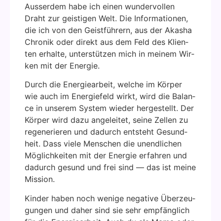
Aus­ser­dem habe ich einen wun­der­vol­len
Draht zur geis­ti­gen Welt. Die Infor­ma­tio­nen,
die ich von den Geist­füh­rern, aus der Aka­sha
Chro­nik oder direkt aus dem Feld des Kli­en­
ten erhal­te, unter­stüt­zen mich in mei­nem Wir­
ken mit der Ener­gie.
Durch die Ener­gie­ar­beit, wel­che im Kör­per
wie auch im Ener­gie­feld wirkt, wird die Balan­
ce in unse­rem Sys­tem wie­der her­ge­stellt. Der
Kör­per wird dazu ange­lei­tet, sei­ne Zel­len zu
rege­ne­rie­ren und dadurch ent­steht Gesund­
heit. Dass vie­le Men­schen die unend­li­chen
Mög­lich­kei­ten mit der Ener­gie erfah­ren und
dadurch gesund und frei sind — das ist mei­ne
Mis­si­on.
Kin­der haben noch weni­ge nega­ti­ve Über­zeu­
gun­gen und daher sind sie sehr emp­fäng­lich