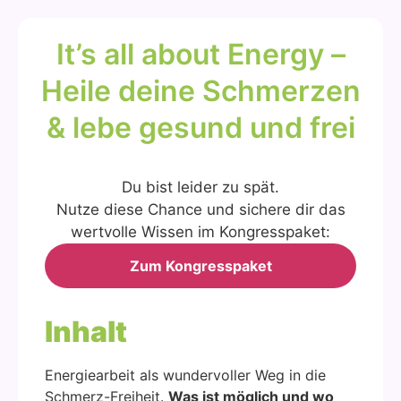
It’s all about Ener­gy –
Hei­le dei­ne Schmer­zen
& lebe gesund und frei
Du bist lei­der zu spät.
Nut­ze die­se Chan­ce und siche­re dir das
wert­vol­le Wis­sen im Kon­gress­pa­ket:
Zum Kon­gress­pa­ket
Inhalt
Ener­gie­ar­beit als wun­der­vol­ler Weg in die
Schmerz-Frei­heit.
Was ist mög­lich und wo