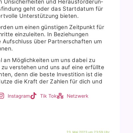
n Unsi­cher­hei­ten und Her­aus­for­de­run­
fin­dung geht oder das Start­da­tum für
t­vol­le Unter­stüt­zung bie­ten.
­den um einen güns­ti­gen Zeit­punkt für
rit­te ein­zu­lei­ten. In Bezie­hun­gen
ie Auf­schluss über Part­ner­schaf­ten um
n­nen.
zahl an Mög­lich­kei­ten um uns dabei zu
 zu ver­ste­hen und uns auf eine erfüll­te
­ten, denn die bes­te Inves­ti­ti­on ist die
Nut­ze die Kraft der Zah­len für dich und
Insta­gram
Tik Tok
Netz­werk
23. Mai 2023 um 23:59 Uhr