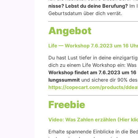
nis­se? Lebst du dei­ne Beru­fung?
Im I
Geburts­da­tum über dich ver­rät.
Ange­bot
Life — Work­shop 7.6.2023 um 16 Uhr 
Du hast Lust tie­fer in dei­ne ein­zig­ar­ti
dich zu einem Life Work­shop ein: Was Za
Work­shop fin­det am 7.6.2023 um 16 
lungs­sum­mit
und siche­re dir 90% des 
https://copecart.com/products/dde
Free­bie
Video: Was Zah­len erzäh­len (Hier kli
Erhal­te span­nen­de Ein­bli­cke in die B