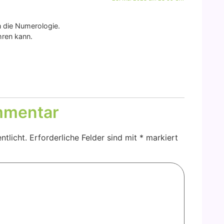
die Num­e­ro­lo­gie.
h­ren kann.
mmentar
ntlicht.
Erforderliche Felder sind mit
*
markiert