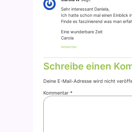
Sehr inter­es­sant Danie­la,
Ich hat­te schon mal einen Ein­blick in 
Fin­de es fas­zi­nie­rend was man erfa
Eine wun­der­ba­re Zeit
Caro­la
Antworten
Schreibe einen Ko
Deine E-Mail-Adresse wird nicht veröffe
Kommentar
*