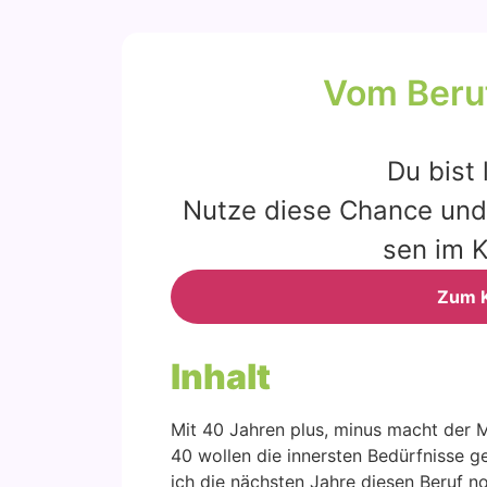
Vom Beruf
Du bist 
Nut­ze die­se Chan­ce und 
sen im K
Zum K
Inhalt
Mit 40 Jah­ren plus, minus macht der Me
40 wol­len die inners­ten Bedürf­nis­se 
ich die nächs­ten Jah­re die­sen Beruf