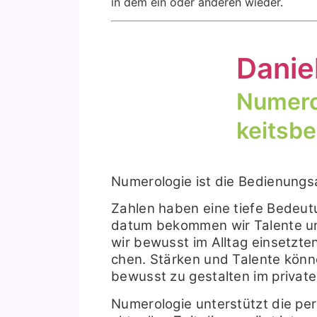
in dem ein oder ande­ren wie­der.
Danie­
Num­e­ro
keits­be­
Num­e­ro­lo­gie ist die Bedie­nungs
Zah­len haben eine tie­fe Bedeu
da­tum bekom­men wir Talen­te und
wir bewusst im All­tag ein­setz­ten
chen. Stär­ken und Talen­te kön
bewusst zu gestal­ten im pri­va­t
Num­e­ro­lo­gie unter­stützt die per