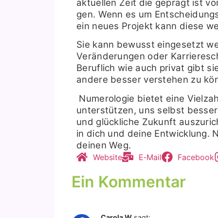
aktu­el­len Zeit die geprägt ist vo
gen. Wenn es um Ent­schei­dungs­
ein neu­es Pro­jekt kann die­se wer
Sie kann bewusst ein­ge­setzt wer
Ver­än­de­run­gen oder Kar­rie­re­sch
Beruf­lich wie auch pri­vat gibt s
ande­re bes­ser ver­ste­hen zu kö
Num­e­ro­lo­gie bie­tet eine Viel­
unter­stüt­zen, uns selbst bes­ser
und glück­li­che Zukunft aus­zu­rich
in dich und dei­ne Ent­wick­lung. 
dei­nen Weg.
Web­site
E‑Mail
Face­book
Ein Kommentar
Carola W
sagt: