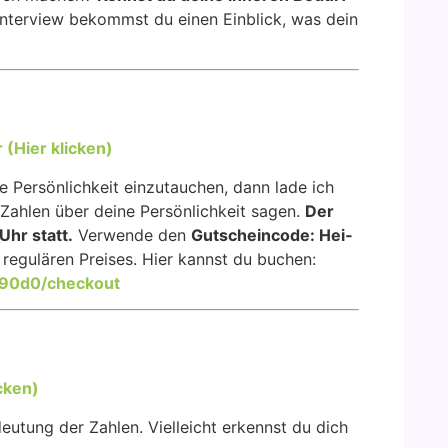
nter­view bekommst du einen Ein­blick, was dein
(Hier kli­cken)
­ge Per­sön­lich­keit ein­zu­tau­chen, dann lade ich
h­len über dei­ne Per­sön­lich­keit sagen.
Der
Uhr statt.
Ver­wen­de den
Gut­schein­code: Hei­
regu­lä­ren Prei­ses. Hier kannst du buchen:
a90d0/checkout
­cken)
edeu­tung der Zah­len. Viel­leicht erkennst du dich