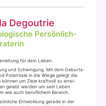
la Degou­trie
­lo­gi­sche Per­sön­lich­
ra­te­rin
­an­lei­tung für dein Leben.
­tung und Schwin­gung. Mit dem Geburts­
 Poten­tia­le in die Wie­ge gelegt die
 kön­nen um Zie­le kraft­voll zu errei­
­nen gelebt wer­den um sein Leben
em wie auch beruf­li­chem Bereich.
­sön­li­che Ent­wick­lung gera­de in der