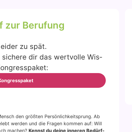
 zur Beru­fung
lei­der zu spät.
siche­re dir das wert­vol­le Wis­
on­gress­pa­ket:
on­gress­pa­ket
nsch den größ­ten Per­sön­lich­keit­sprung. Ab
gelebt wer­den und die Fra­gen kom­men auf: Will
 noch machen?
Kennst du dei­ne inne­ren Bedürf­