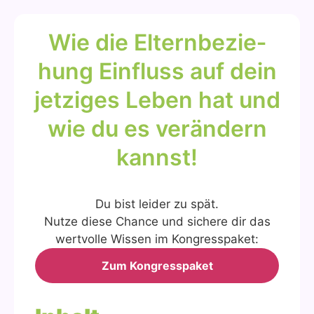
Wie die Eltern­be­zie­
hung Ein­fluss auf dein
jet­zi­ges Leben hat und
wie du es ver­än­dern
kannst!
Du bist lei­der zu spät.
Nut­ze die­se Chan­ce und siche­re dir das
wert­vol­le Wis­sen im Kon­gress­pa­ket:
Zum Kon­gress­pa­ket