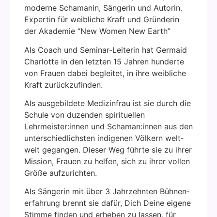
moder­ne Scha­ma­nin, Sän­ge­rin und Autorin.
Exper­tin für weib­li­che Kraft und Grün­de­rin
der Aka­de­mie “New Women New Earth”
Als Coach und Semi­nar-Lei­te­rin hat Ger­maid
Char­lot­te in den letz­ten 15 Jah­ren hun­der­te
von Frau­en dabei beglei­tet, in ihre weib­li­che
Kraft zurück­zu­fin­den.
Als aus­ge­bil­de­te Mediz­in­frau ist sie durch die
Schu­le von duzen­den spi­ri­tu­el­len
Lehrmeister:innen und Schaman:innen aus den
unter­schied­lichs­ten indi­ge­nen Völ­kern welt­
weit gegan­gen. Die­ser Weg führ­te sie zu ihrer
Mis­si­on, Frau­en zu hel­fen, sich zu ihrer vol­len
Grö­ße auf­zu­rich­ten.
Als Sän­ge­rin mit über 3 Jahr­zehn­ten Büh­nen­
er­fah­rung brennt sie dafür, Dich Dei­ne eige­ne
Stim­me fin­den und erhe­ben zu las­sen, für