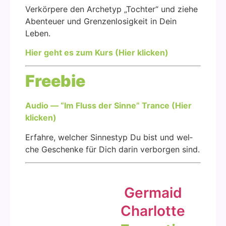
Ver­kör­pe­re den Arche­typ „Toch­ter“ und zie­he
Aben­teu­er und Gren­zen­lo­sig­keit in Dein
Leben.
Hier geht es zum Kurs (Hier kli­cken)
Free­bie
Audio — “Im Fluss der Sin­ne” Trance (Hier
kli­cken)
Erfah­re, wel­cher Sin­nes­typ Du bist und wel­
che Geschen­ke für Dich dar­in ver­bor­gen sind.
Ger­maid
Char­lot­te