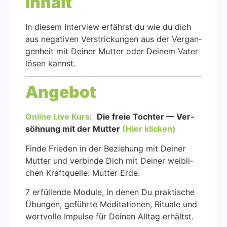
Inhalt
In die­sem Inter­view erfährst du wie du dich
aus nega­ti­ven Ver­stri­ckun­gen aus der Ver­gan­
gen­heit mit Dei­ner Mut­ter oder Dei­nem Vater
lösen kannst.
Ange­bot
Online Live Kurs
:
Die freie Toch­ter — Ver­
söh­nung mit der Mut­ter
(Hier kli­cken)
Fin­de Frie­den in der Bezie­hung mit Dei­ner
Mut­ter und ver­bin­de Dich mit Dei­ner weib­li­
chen Kraft­quel­le: Mut­ter Erde.
7 erfül­len­de Modu­le, in denen Du prak­ti­sche
Übun­gen, geführ­te Medi­ta­tio­nen, Ritua­le und
wert­vol­le Impul­se für Dei­nen All­tag erhältst.