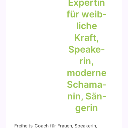
Exper­tin
für weib­
li­che
Kraft,
Spea­ke­
rin,
moder­ne
Scha­ma­
nin, Sän­
ge­rin
Frei­heits-Coach für Frau­en, Spea­ke­rin,