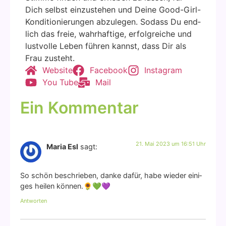
Dich selbst ein­zu­ste­hen und Dei­ne Good-Girl-
Kon­di­tio­nie­run­gen abzu­le­gen. Sodass Du end­
lich das freie, wahr­haf­ti­ge, erfolg­rei­che und
lust­vol­le Leben füh­ren kannst, dass Dir als
Frau zusteht.
Web­site
Face­book
Insta­gram
You Tube
Mail
Ein Kommentar
21. Mai 2023 um 16:51 Uhr
Maria Esl
sagt:
So schön beschrie­ben, dan­ke dafür, habe wie­der eini­
ges hei­len kön­nen.🌻💚💜
Antworten