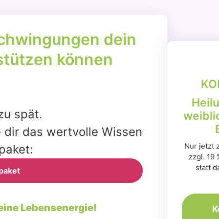
chwin­gun­gen dein
stüt­zen kön­nen
KO
Heil
 zu spät.
weibli
 dir das wert­vol­le Wis­sen
Nur jetzt
pa­ket:
zzgl. 19
statt 
pa­ket
i­ne Lebens­en­er­gie!
K