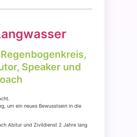
 Lang­was­ser
Regen­bo­gen­kreis,
utor, Spea­k­er und
 Coach
acht.
eg, um ein neu­es Bewusst­sein in die
ach Abitur und Zivil­dienst 2 Jah­re lang