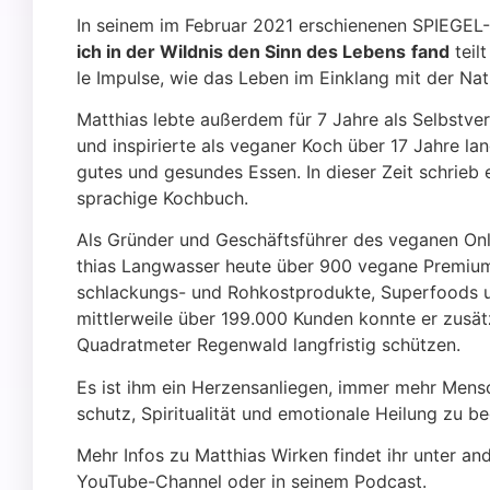
In sei­nem im Febru­ar 2021 erschie­ne­nen SPIE­GEL-B
ich in der Wild­nis den Sinn des Lebens
fand
teilt
le Impul­se, wie das Leben im Ein­klang mit der Natu
Mat­thi­as leb­te außer­dem für 7 Jah­re als Selbst­ve
und inspi­rier­te als vega­ner Koch über 17 Jah­re la
gutes und gesun­des Essen. In die­ser Zeit schrieb er
spra­chi­ge Koch­buch.
Als Grün­der und Geschäfts­füh­rer des vega­nen Onl
thi­as Lang­was­ser heu­te über 900 vega­ne Pre­mi­um-
schla­ckungs- und Roh­kost­pro­duk­te, Super­foods u
mitt­ler­wei­le über 199.000 Kun­den konn­te er zusätz­
Qua­drat­me­ter Regen­wald lang­fris­tig schüt­zen.
Es ist ihm ein Her­zens­an­lie­gen, immer mehr Men­
schutz, Spi­ri­tua­li­tät und emo­tio­na­le Hei­lung zu be
Mehr Infos zu Mat­thi­as Wir­ken fin­det ihr unter an
You­Tube-Chan­nel oder in sei­nem Pod­cast.