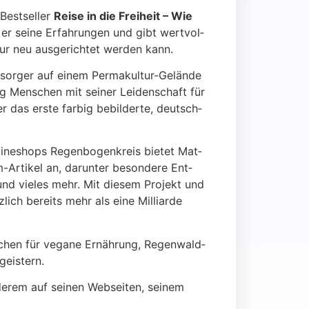
est­sel­ler
Rei­se in die Frei­heit – Wie
 er sei­ne Erfah­run­gen und gibt wert­vol­
r neu aus­ge­rich­tet wer­den kann.
r­sor­ger auf einem Per­ma­kul­tur-Gelän­de
ng Men­schen mit sei­ner Lei­den­schaft für
 das ers­te far­big bebil­der­te, deutsch­
ine­shops Regen­bo­gen­kreis bie­tet Mat­
Arti­kel an, dar­un­ter beson­de­re Ent­
nd vie­les mehr. Mit die­sem Pro­jekt und
lich bereits mehr als eine Mil­li­ar­de
schen für vega­ne Ernäh­rung, Regen­wald­
geis­tern.
de­rem auf sei­nen Web­sei­ten, sei­nem