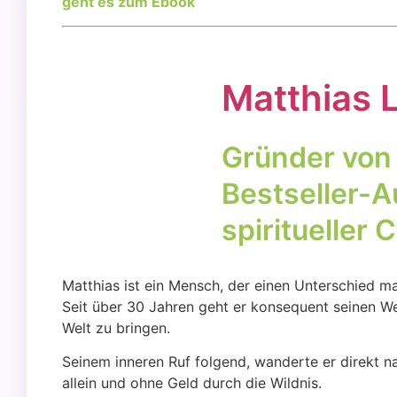
geht es zum Ebook
Mat­thi­as
Grün­der von 
Best­sel­ler-A
spi­ri­tu­el­ler
Mat­thi­as ist ein Mensch, der einen Unter­schied m
Seit über 30 Jah­ren geht er kon­se­quent sei­nen W
Welt zu brin­gen.
Sei­nem inne­ren Ruf fol­gend, wan­der­te er direkt n
allein und ohne Geld durch die Wild­nis.