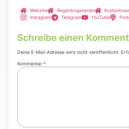
Web­site
Regen­bo­gen­kreis
Kos­ten­lo­s
Insta­gram
Tele­gram
You­Tube
Pod­
Schreibe einen Komment
Deine E-Mail-Adresse wird nicht veröffentlicht.
Erf
Kommentar
*