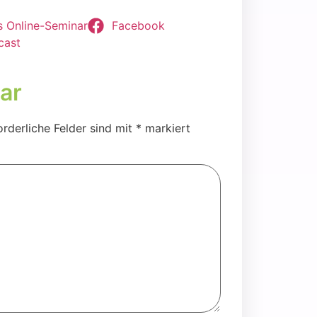
es Online-Semi­nar
Face­book
cast
ar
orderliche Felder sind mit
*
markiert