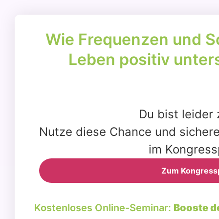
Wie Fre­quen­zen und S
Leben posi­tiv unter­
Du bist lei­der
Nut­ze die­se Chan­ce und siche­re
im Kon­gress­
Zum Kon­gress­
Kos­ten­lo­ses Online-Semi­nar:
Boos­te de