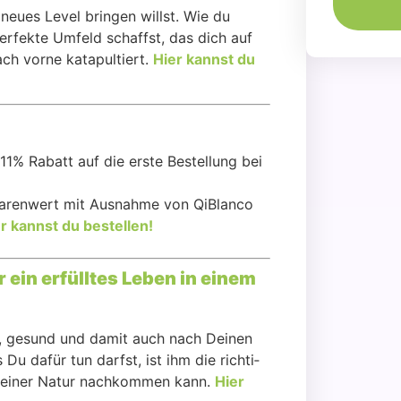
eu­es Level brin­gen willst. Wie du
per­fek­te Umfeld schaffst, das dich auf
ch vor­ne kata­pul­tiert.
Hier kannst
du
% Rabatt auf die ers­te Bestel­lung bei
Waren­wert mit Aus­nah­me von QiBlan­co
r kannst du bestel­len!
r ein erfüll­tes Leben in einem
tet, gesund und damit auch nach Dei­nen
s Du dafür tun darfst, ist ihm die rich­ti­
 sei­ner Natur nach­kom­men kann.
Hier