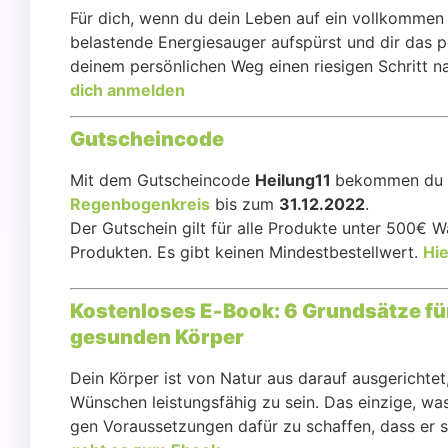
Für dich, wenn du dein Leben auf ein voll­kom­men n
belas­ten­de Ener­giesau­ger auf­spürst und dir das 
dei­nem per­sön­li­chen Weg einen rie­si­gen Schritt na
dich anmel­den
Gut­schein­code
Mit dem Gut­schein­code
Heilung11
bekom­men du 11
Regen­bo­gen­kreis
bis zum
31.12.2022
.
Der Gut­schein gilt für alle Pro­duk­te unter 500€ 
Pro­duk­ten. Es gibt kei­nen Min­dest­be­stell­wert.
Hie
Kos­ten­lo­ses E‑Book: 6 Grund­sät­ze fü
gesun­den Kör­per
Dein Kör­per ist von Natur aus dar­auf aus­ge­rich­
Wün­schen leis­tungs­fä­hig zu sein. Das ein­zi­ge, wa
gen Vor­aus­set­zun­gen dafür zu schaf­fen, dass er