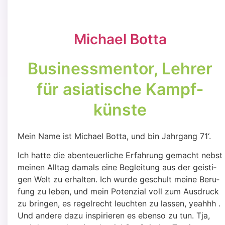
Micha­el Bot­ta
Busi­ness­men­tor, Leh­rer
für asia­ti­sche Kampf­
küns­te
Mein Name ist Micha­el Bot­ta, und bin Jahr­gang 71‘.
Ich hat­te die aben­teu­er­li­che Erfah­rung gemacht nebst
mei­nen All­tag damals eine Beglei­tung aus der geis­ti­
gen Welt zu erhal­ten. Ich wur­de geschult mei­ne Beru­
fung zu leben, und mein Poten­zi­al voll zum Aus­druck
zu brin­gen, es regel­recht leuch­ten zu las­sen, yeahhh .
Und ande­re dazu inspi­rie­ren es eben­so zu tun. Tja,