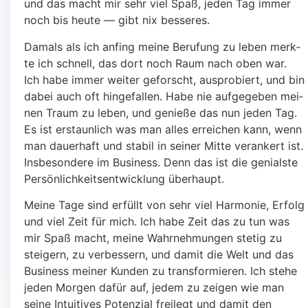
und das macht mir sehr viel Spaß, jeden Tag immer
noch bis heu­te — gibt nix bes­se­res.
Damals als ich anfing mei­ne Beru­fung zu leben merk­
te ich schnell, das dort noch Raum nach oben war.
Ich habe immer wei­ter geforscht, aus­pro­biert, und bin
dabei auch oft hin­ge­fal­len. Habe nie auf­ge­ge­ben mei­
nen Traum zu leben, und genie­ße das nun jeden Tag.
Es ist erstaun­lich was man alles errei­chen kann, wenn
man dau­er­haft und sta­bil in sei­ner Mit­te ver­an­kert ist.
Ins­be­son­de­re im Busi­ness. Denn das ist die geni­als­te
Per­sön­lich­keits­ent­wick­lung über­haupt.
Mei­ne Tage sind erfüllt von sehr viel Har­mo­nie, Erfolg
und viel Zeit für mich. Ich habe Zeit das zu tun was
mir Spaß macht, mei­ne Wahr­neh­mun­gen ste­tig zu
stei­gern, zu ver­bes­sern, und damit die Welt und das
Busi­ness mei­ner Kun­den zu trans­for­mie­ren. Ich ste­he
jeden Mor­gen dafür auf, jedem zu zei­gen wie man
sei­ne Intui­ti­ves Poten­zi­al frei­legt und damit den