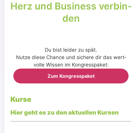
Herz und Busi­ness ver­bin­
den
Du bist lei­der zu spät.
Nut­ze die­se Chan­ce und siche­re dir das wert­
vol­le Wis­sen im Kon­gress­pa­ket:
Zum Kon­gress­pa­ket
Kur­se
Hier geht es zu den aktu­el­len Kur­sen