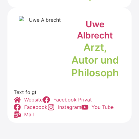
Uwe
Albrecht
Arzt,
Autor und
Phi­lo­soph
Text folgt
Web­site
Face­book Pri­vat
Face­book
Insta­gram
You Tube
Mail