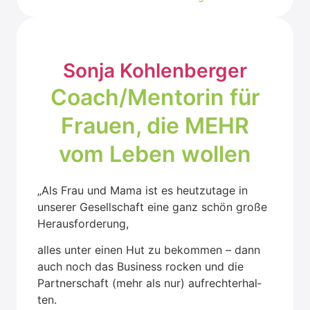
Son­ja Koh­len­ber­ger
Coach/Mentorin für
Frau­en, die MEHR
vom Leben wol­len
„Als Frau und Mama ist es heut­zu­ta­ge in
unse­rer Gesell­schaft eine ganz schön gro­ße
Her­aus­for­de­rung,
alles unter einen Hut zu bekom­men – dann
auch noch das Busi­ness rocken und die
Part­ner­schaft (mehr als nur) auf­recht­erhal­
ten.