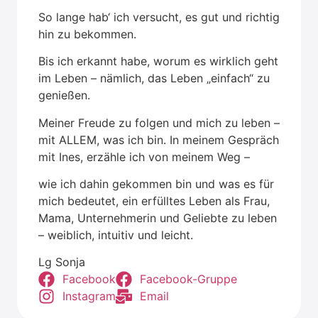
So lan­ge hab‘ ich ver­sucht, es gut und rich­tig
hin zu bekom­men.
Bis ich erkannt habe, wor­um es wirk­lich geht
im Leben – näm­lich, das Leben „ein­fach“ zu
genie­ßen.
Mei­ner Freu­de zu fol­gen und mich zu leben –
mit ALLEM, was ich bin. In mei­nem Gespräch
mit Ines, erzäh­le ich von mei­nem Weg –
wie ich dahin gekom­men bin und was es für
mich bedeu­tet, ein erfüll­tes Leben als Frau,
Mama, Unter­neh­me­rin und Gelieb­te zu leben
– weib­lich, intui­tiv und leicht.
Lg Son­ja
Face­book
Face­book-Grup­pe
Insta­gram
Email