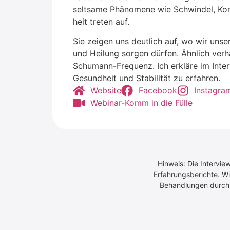
selt­sa­me Phä­no­me­ne wie Schwin­del, Kon
heit tre­ten auf.
Sie zei­gen uns deut­lich auf, wo wir uns
und Hei­lung sor­gen dür­fen. Ähn­lich ver­
Schu­mann-Fre­quenz. Ich erklä­re im Inter
Gesund­heit und Sta­bi­li­tät zu erfah­ren.
Web­site
Face­book
Insta­gra
Web­i­nar-Komm in die Fül­le
Hinweis: Die Intervie
Erfahrungsberichte. Wi
Behandlungen durch Ä