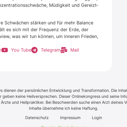
­zen­tra­ti­ons­schwä­che, Müdig­keit und Gereizt­
e­re Schwä­chen stär­ken und für mehr Balan­ce
hält es sich mit der Fre­quenz der Erde, der
­view, was wir tun kön­nen, um inne­ren Frie­den,
m
You Tube
Tele­gram
Mail
ws dienen der persönlichen Entwicklung und Transformation. Die Inhal
r geben keine Heilversprechen. Dieser Onlinekongress und seine Inhal
rzte und Heilpraktiker. Bei Beschwerden suche einen Arzt deines Ve
Inhalte übernehme ich keine Haftung.
Daten­schutz
Impres­sum
Log­in