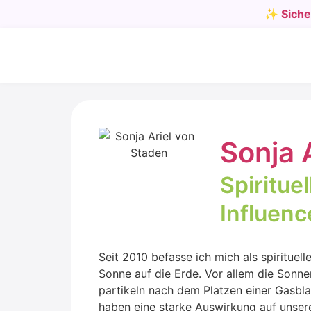
✨ Sicher
Son­ja 
Spi­ri­tu­
Influen­c
Seit 2010 befas­se ich mich als spi­ri­tu­el­
Son­ne auf die Erde. Vor allem die Son­nen­
par­ti­keln nach dem Plat­zen einer Gas­bla
haben eine star­ke Aus­wir­kung auf unse­r