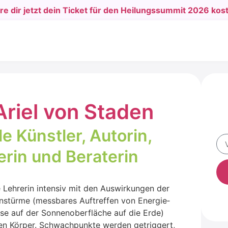
e dir jetzt dein Ticket für den Heilungssummit 2026 kos
Ari­el von Sta­den
el­le Künst­ler, Autorin,
e­rin und Bera­te­rin
le Leh­re­rin inten­siv mit den Aus­wir­kun­gen der
Alt
stür­me (mess­ba­res Auf­tref­fen von Ener­gie­
­se auf der Son­nen­ober­flä­che auf die Erde)
en Kör­per. Schwach­punk­te wer­den getrig­gert,