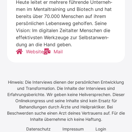
Heu­te lei­tet er meh­re­re füh­ren­de Unter­neh­
men im Men­tal­trai­ning und Bio­tech und hat
bereits über 70.000 Men­schen auf ihrem
per­sön­li­chen Lebens­weg gehol­fen. Sei­ne
Visi­on: Im digi­ta­len Zeit­al­ter Men­schen die
effek­tivs­ten Werk­zeu­ge zur Selbst­an­wen­
dung an die Hand geben.
Web­site
Mail
Hinweis: Die Interviews dienen der persönlichen Entwicklung
und Transformation. Die Inhalte der Interviews sind
Erfahrungsberichte. Wir geben keine Heilversprechen. Dieser
Onlinekongress und seine Inhalte sind kein Ersatz für
Behandlungen durch Ärzte und Heilpraktiker. Bei
Beschwerden suche einen Arzt deines Vertrauens auf. Für die
Inhalte übernehme ich keine Haftung.
Daten­schutz
Impres­sum
Log­in