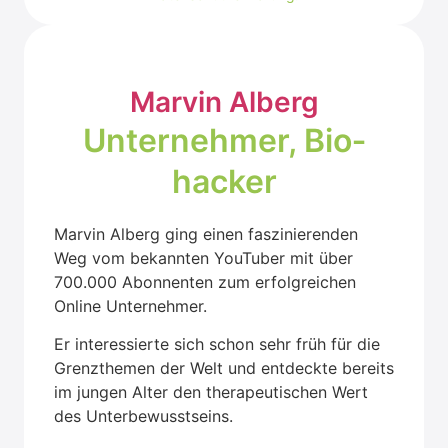
Mar­vin Alberg
Unter­neh­mer, Bio­
ha­cker
Mar­vin Alberg ging einen fas­zi­nie­ren­den
Weg vom bekann­ten You­Tuber mit über
700.000 Abon­nen­ten zum erfolg­rei­chen
Online Unter­neh­mer.
Er inter­es­sier­te sich schon sehr früh für die
Grenz­the­men der Welt und ent­deck­te bereits
im jun­gen Alter den the­ra­peu­ti­schen Wert
des Unter­be­wusst­seins.