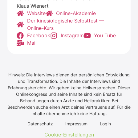
Klaus Wie­nert
Web­site
Online-Aka­de­mie
Der kine­sio­lo­gi­sche Selbst­test —
Online-Kurs
Face­book
Insta­gram
You Tube
Mail
Hinweis: Die Interviews dienen der persönlichen Entwicklung
und Transformation. Die Inhalte der Interviews sind
Erfahrungsberichte. Wir geben keine Heilversprechen. Dieser
Onlinekongress und seine Inhalte sind kein Ersatz für
Behandlungen durch Ärzte und Heilpraktiker. Bei
Beschwerden suche einen Arzt deines Vertrauens auf. Für die
Inhalte übernehme ich keine Haftung.
Daten­schutz
Impres­sum
Log­in
Cookie-Einstellungen