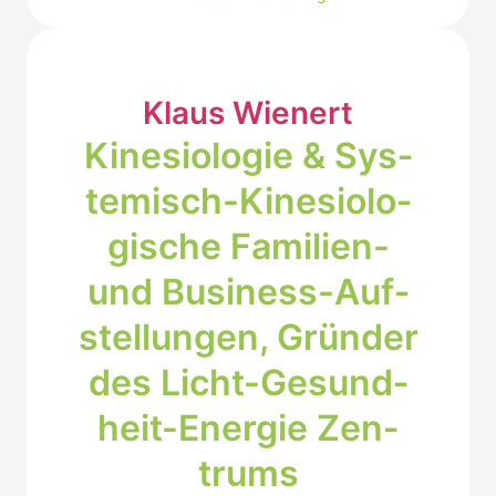
Klaus Wie­nert
Kine­sio­lo­gie & Sys­
te­misch-Kine­sio­lo­
gi­sche Fami­li­en-
und Busi­ness-Auf­
stel­lun­gen, Grün­der
des Licht-Gesund­
heit-Ener­gie Zen­
trums