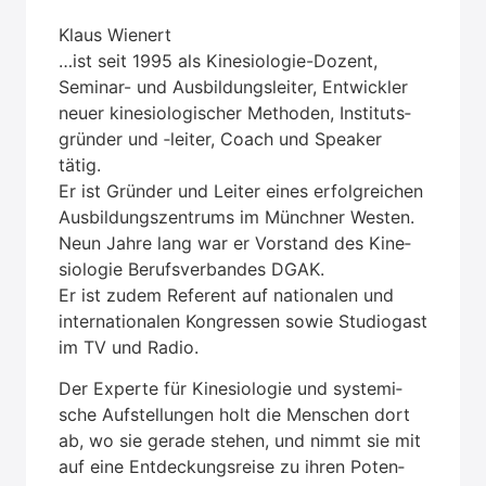
Klaus Wie­nert
…ist seit 1995 als Kine­sio­lo­gie-Dozent,
Semi­nar- und Aus­bil­dungs­lei­ter, Ent­wick­ler
neu­er kine­sio­lo­gi­scher Metho­den, Insti­tuts­
grün­der und ‑lei­ter, Coach und Spea­k­er
tätig.
Er ist Grün­der und Lei­ter eines erfolg­rei­chen
Aus­bil­dungs­zen­trums im Münch­ner Wes­ten.
Neun Jah­re lang war er Vor­stand des Kine­
sio­lo­gie Berufs­ver­ban­des DGAK.
Er ist zudem Refe­rent auf natio­na­len und
inter­na­tio­na­len Kon­gres­sen sowie Stu­dio­gast
im TV und Radio.
Der Exper­te für Kine­sio­lo­gie und sys­te­mi­
sche Auf­stel­lun­gen holt die Men­schen dort
ab, wo sie gera­de ste­hen, und nimmt sie mit
auf eine Ent­de­ckungs­rei­se zu ihren Poten­