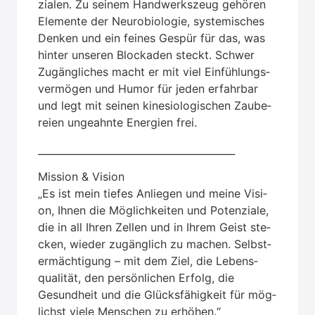
zia­len. Zu sei­nem Hand­werks­zeug gehö­ren
Ele­men­te der Neu­ro­bio­lo­gie, sys­te­mi­sches
Den­ken und ein fei­nes Gespür für das, was
hin­ter unse­ren Blo­cka­den steckt. Schwer
Zugäng­li­ches macht er mit viel Ein­füh­lungs­
ver­mö­gen und Humor für jeden erfahr­bar
und legt mit sei­nen kine­sio­lo­gi­schen Zau­be­
rei­en unge­ahn­te Ener­gien frei.
________________________________________
Mis­si­on & Visi­on
„Es ist mein tie­fes Anlie­gen und mei­ne Visi­
on, Ihnen die Mög­lich­kei­ten und Poten­zia­le,
die in all Ihren Zel­len und in Ihrem Geist ste­
cken, wie­der zugäng­lich zu machen. Selbst­
er­mäch­ti­gung – mit dem Ziel, die Lebens­
qua­li­tät, den per­sön­li­chen Erfolg, die
Gesund­heit und die Glücks­fä­hig­keit für mög­
lichst vie­le Men­schen zu erhö­hen.“