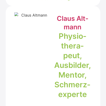
Claus Alt­
mann
Phy­sio­
the­ra­
peut,
Aus­bil­der,
Men­tor,
Schmerz­
ex­per­te