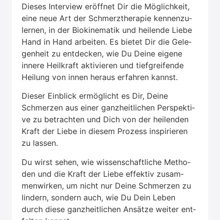
Die­ses Inter­view eröff­net Dir die Mög­lich­keit,
eine neue Art der Schmerz­the­ra­pie ken­nen­zu­
ler­nen, in der Bio­ki­ne­ma­tik und hei­len­de Lie­be
Hand in Hand arbei­ten. Es bie­tet Dir die Gele­
gen­heit zu ent­de­cken, wie Du Dei­ne eige­ne
inne­re Heil­kraft akti­vie­ren und tief­grei­fen­de
Hei­lung von innen her­aus erfah­ren kannst.
Die­ser Ein­blick ermög­licht es Dir, Dei­ne
Schmer­zen aus einer ganz­heit­li­chen Per­spek­ti­
ve zu betrach­ten und Dich von der hei­len­den
Kraft der Lie­be in die­sem Pro­zess inspi­rie­ren
zu las­sen.
Du wirst sehen, wie wis­sen­schaft­li­che Metho­
den und die Kraft der Lie­be effek­tiv zusam­
men­wir­ken, um nicht nur Dei­ne Schmer­zen zu
lin­dern, son­dern auch, wie Du Dein Leben
durch die­se ganz­heit­li­chen Ansät­ze wei­ter ent­