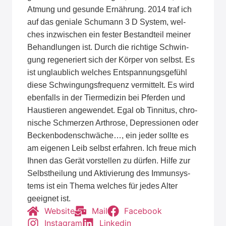
Atmung und gesun­de Ernäh­rung. 2014 traf ich
auf das genia­le Schu­mann 3 D Sys­tem, wel­
ches inzwi­schen ein fes­ter Bestand­teil mei­ner
Behand­lun­gen ist. Durch die rich­ti­ge Schwin­
gung rege­ne­riert sich der Kör­per von selbst. Es
ist unglaub­lich wel­ches Ent­span­nungs­ge­fühl
die­se Schwin­gungs­fre­quenz ver­mit­telt. Es wird
eben­falls in der Tier­me­di­zin bei Pfer­den und
Haus­tie­ren ange­wen­det. Egal ob Tin­ni­tus, chro­
ni­sche Schmer­zen Arthro­se, Depres­sio­nen oder
Becken­bo­den­schwä­che…, ein jeder soll­te es
am eige­nen Leib selbst erfah­ren. Ich freue mich
Ihnen das Gerät vor­stel­len zu dür­fen. Hil­fe zur
Selbst­hei­lung und Akti­vie­rung des Immun­sys­
tems ist ein The­ma wel­ches für jedes Alter
geeig­net ist.
Web­site
Mail
Face­book
Insta­gram
Lin­ke­din