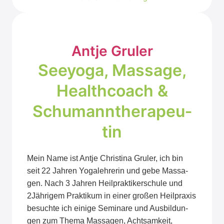
Ant­je Gru­ler
See­yo­ga, Mas­sa­ge,
Health­coach &
Schu­mann­the­ra­peu­
tin
Mein Name ist Ant­je Chris­ti­na Gru­ler, ich bin
seit 22 Jah­ren Yoga­leh­re­rin und gebe Mas­sa­
gen. Nach 3 Jah­ren Heil­prak­ti­ker­schu­le und
2Jährigem Prak­ti­kum in einer gro­ßen Heil­pra­xis
besuch­te ich eini­ge Semi­na­re und Aus­bil­dun­
gen zum The­ma Mas­sa­gen, Acht­sam­keit,