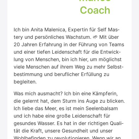
Coach
Ich bin Ani­ta Male­ni­ca, Exper­tin für Self Mas­
tery und per­sön­li­ches Wachs­tum. 🌱 Mit über
20 Jah­ren Erfah­rung in der Füh­rung von Teams
und einer tie­fen Lei­den­schaft für die Ent­wick­
lung von Men­schen, bin ich hier, um mög­lichst
vie­le Men­schen auf ihrem Weg zu mehr Selbst­
be­stim­mung und beruf­li­cher Erfül­lung zu
beglei­ten.
Was mich aus­macht? Ich bin eine Kämp­fe­rin,
die gelernt hat, dem Sturm ins Auge zu bli­cken.
Ich lie­be das Meer, es ist mein See­len­bal­sam
und ich habe eine gro­ße Lei­den­schaft für
gesun­des Was­ser. Es hat in der rich­ti­gen Qua­li­
tät die Kraft, unse­re Gesund­heit und unser
Wohl­be­fin­den zu revo­lu­tio­nie­ren. Wenn wir an