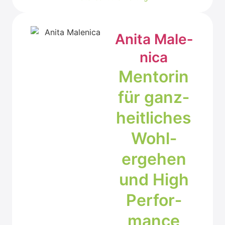
Ani­ta Male­
ni­ca
Men­to­rin
für ganz­
heit­li­ches
Wohl­
erge­hen
und High
Per­for­
mance