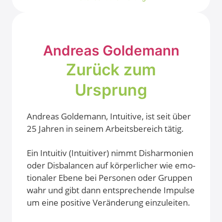
Andre­as Gol­de­mann
Zurück zum
Ursprung
Andre­as Gol­de­mann, Intui­ti­ve, ist seit über
25 Jah­ren in sei­nem Arbeits­be­reich tätig.
Ein Intui­tiv (Intui­ti­ver) nimmt Dis­har­mo­nien
oder Dis­ba­lan­cen auf kör­per­li­cher wie emo­
tio­na­ler Ebe­ne bei Per­so­nen oder Grup­pen
wahr und gibt dann ent­spre­chen­de Impul­se
um eine posi­ti­ve Ver­än­de­rung ein­zu­lei­ten.