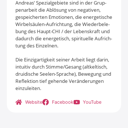
Andre­as‘ Spe­zi­al­ge­bie­te sind in der Grup­
pen­ar­beit die Ablö­sung von nega­ti­ven,
gespei­cher­ten Emo­tio­nen, die ener­ge­ti­sche
Wir­bel­säu­len-Auf­rich­tung, die Wie­der­be­le­
bung des Haupt-CHI / der Lebens­kraft und
dadurch die ener­ge­tisch, spi­ri­tu­el­le Auf­rich­
tung des Ein­zel­nen.
Die Ein­zig­ar­tig­keit sei­ner Arbeit liegt dar­in,
intui­tiv durch Stimme/Gesang (alt­kel­tisch,
drui­di­sche See­len-Spra­che), Bewe­gung und
Reflek­ti­on tief gehen­de Ver­än­de­run­gen
ein­zu­lei­ten.
Web­site
Face­book
You­Tube