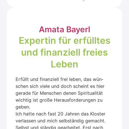
Ama­ta Bay­erl
Exper­tin für erfüll­tes
und finan­zi­ell frei­es
Leben
Erfüllt und finan­zi­ell frei leben, das wün­
schen sich vie­le und doch scheint es hier
gera­de für Men­schen denen Spi­ri­tua­li­tät
wich­tig ist gro­ße Her­aus­for­de­run­gen zu
geben.
Ich hat­te nach fast 20 Jah­ren das Klos­ter
ver­las­sen und mich selb­stän­dig gemacht.
Selbst und stän­dig gear­bei­tet. Erst nach