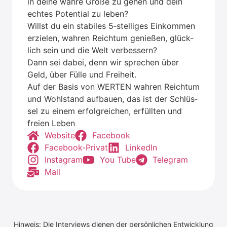
in dei­ne wah­re Grö­ße zu gehen und dein
ech­tes Poten­ti­al zu leben?
Willst du ein sta­bi­les 5‑stelliges Ein­kom­men
erzie­len, wah­ren Reich­tum genie­ßen, glück­
lich sein und die Welt ver­bes­sern?
Dann sei dabei, denn wir spre­chen über
Geld, über Fül­le und Frei­heit.
Auf der Basis von WERTEN wah­ren Reich­tum
und Wohl­stand auf­bau­en, das ist der Schlüs­
sel zu einem erfolg­rei­chen, erfüll­ten und
frei­en Leben
Web­site
Face­book
Face­book-Pri­vat
Lin­ke­dIn
Insta­gram
You Tube
Tele­gram
Mail
Hinweis: Die Interviews dienen der persönlichen Entwicklung