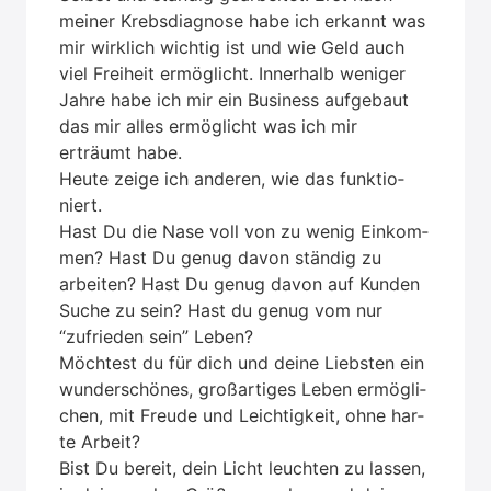
mei­ner Krebs­dia­gno­se habe ich erkannt was
mir wirk­lich wich­tig ist und wie Geld auch
viel Frei­heit ermög­licht. Inner­halb weni­ger
Jah­re habe ich mir ein Busi­ness auf­ge­baut
das mir alles ermög­licht was ich mir
erträumt habe.
Heu­te zei­ge ich ande­ren, wie das funk­tio­
niert.
Hast Du die Nase voll von zu wenig Ein­kom­
men? Hast Du genug davon stän­dig zu
arbei­ten? Hast Du genug davon auf Kun­den
Suche zu sein? Hast du genug vom nur
“zufrie­den sein” Leben?
Möch­test du für dich und dei­ne Liebs­ten ein
wun­der­schö­nes, groß­ar­ti­ges Leben ermög­li­
chen, mit Freu­de und Leich­tig­keit, ohne har­
te Arbeit?
Bist Du bereit, dein Licht leuch­ten zu las­sen,