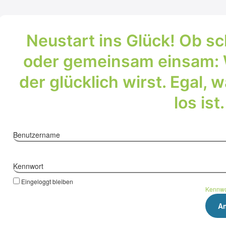
Neu­start ins Glück! Ob s
oder gemein­sam ein­sam: 
der glück­lich wirst. Egal,
los ist.
Benutzername
Kennwort
Eingeloggt bleiben
Kennwo