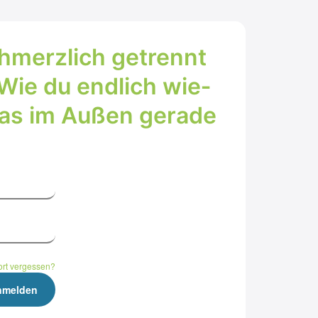
chmerz­lich getrennt
Wie du end­lich wie­
 was im Außen gera­de
rt vergessen?