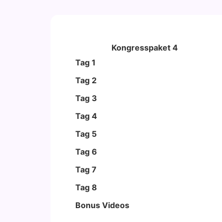
Kongresspaket 4
Tag 1
Tag 2
Tag 3
Tag 4
Tag 5
Tag 6
Tag 7
Tag 8
Bonus Vide­os