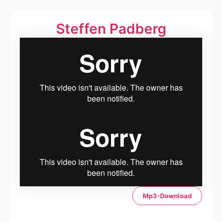
Stef­fen Pad­berg
Mp3-Download