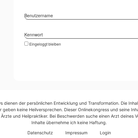
Benutzername
Kennwort
Eingeloggt bleiben
ws dienen der persönlichen Entwicklung und Transformation. Die Inhal
r geben keine Heilversprechen. Dieser Onlinekongress und seine Inhal
rzte und Heilpraktiker. Bei Beschwerden suche einen Arzt deines Ve
Inhalte übernehme ich keine Haftung.
Daten­schutz
Impres­sum
Log­in