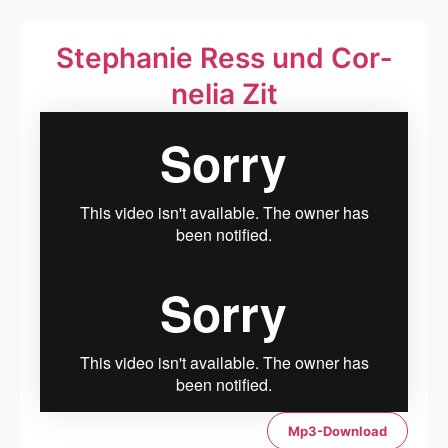
Ste­pha­nie Ress und Cor­
ne­lia Zit
Mp3-Download