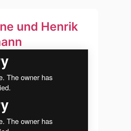
i­ne und Hen­rik
mann