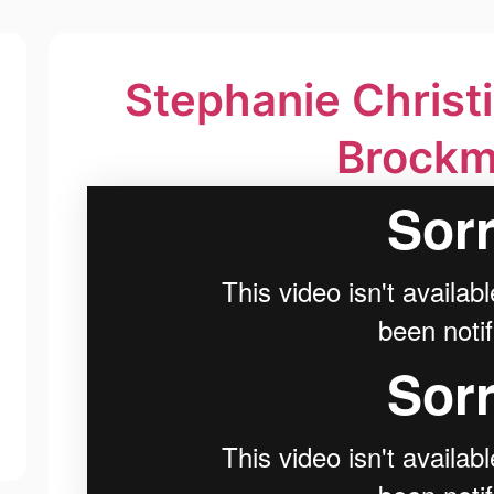
Ste­pha­nie Chris­t
Brock­