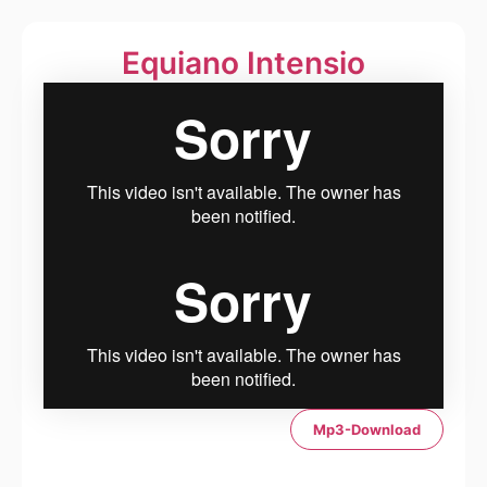
Equia­no Inten­sio
Mp3-Download